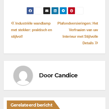
Bericht
Industriële wandlamp
Plafondversieringen: Het
met stekker: praktisch en
Verfraaien van uw
navigatie
stijlvol!
Interieur met Stijlvolle
Details
Door
Candice
Gerelateerd bericht