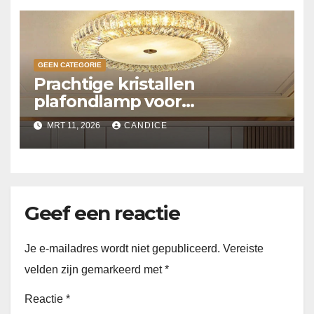
GEEN CATEGORIE
Prachtige kristallen
plafondlamp voor
slaapkamer
MRT 11, 2026
CANDICE
Geef een reactie
Je e-mailadres wordt niet gepubliceerd.
Vereiste
velden zijn gemarkeerd met
*
Reactie
*