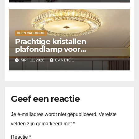
GEEN CATEGORIE
Prachtige kristallen
plafondlamp voor
slaapkamer
MRT 11, 2026
CANDICE
Geef een reactie
Je e-mailadres wordt niet gepubliceerd.
Vereiste
velden zijn gemarkeerd met
*
Reactie
*