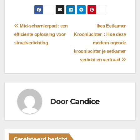
Bericht
Mid-scharnierpaal: een
Ikea Eetkamer
efficiënte oplossing voor
Kroonluchter：Hoe deze
navigatie
straatverlichting
modern ogende
kroonluchter je eetkamer
verlicht en verfraait
Door
Candice
Gerelateerd bericht