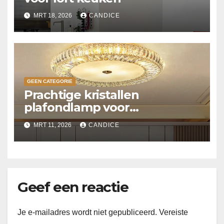
MRT 18, 2026
CANDICE
GEEN CATEGORIE
Prachtige kristallen
plafondlamp voor
slaapkamer
MRT 11, 2026
CANDICE
Geef een reactie
Je e-mailadres wordt niet gepubliceerd.
Vereiste