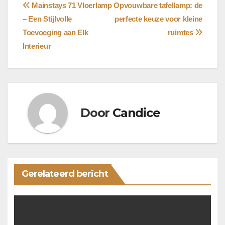
Bericht
Mainstays 71 Vloerlamp
Opvouwbare tafellamp: de
– Een Stijlvolle
perfecte keuze voor kleine
navigatie
Toevoeging aan Elk
ruimtes
Interieur
Door
Candice
Gerelateerd bericht