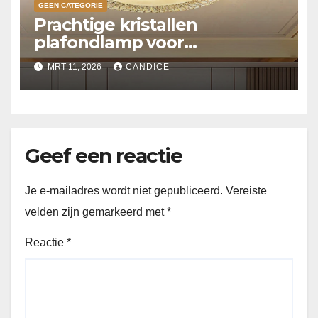
GEEN CATEGORIE
Prachtige kristallen
plafondlamp voor
slaapkamer
MRT 11, 2026
CANDICE
Geef een reactie
Je e-mailadres wordt niet gepubliceerd.
Vereiste
velden zijn gemarkeerd met
*
Reactie
*