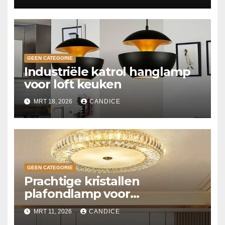
GEEN CATEGORIE
Industriële katrol hanglamp
voor loft keuken
MRT 18, 2026
CANDICE
GEEN CATEGORIE
Prachtige kristallen
plafondlamp voor
slaapkamer
MRT 11, 2026
CANDICE