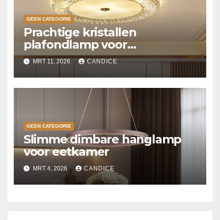
GEEN CATEGORIE
Prachtige kristallen
plafondlamp voor
slaapkamer
MRT 11, 2026
CANDICE
GEEN CATEGORIE
Slimme dimbare hanglamp
voor eetkamer
MRT 4, 2026
CANDICE