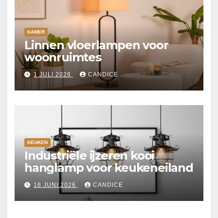
KAMER
Linnen vloerlampen voor
woonruimtes
1 JULI 2026
CANDICE
KEUKEN
Industriële ijzeren kooi
hanglamp voor keukeneiland
16 JUNI 2026
CANDICE