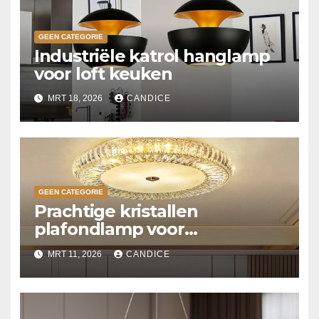
GEEN CATEGORIE
Industriële katrol hanglamp
voor loft keuken
MRT 18, 2026
CANDICE
GEEN CATEGORIE
Prachtige kristallen
plafondlamp voor
slaapkamer
MRT 11, 2026
CANDICE