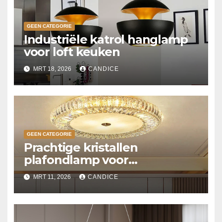
GEEN CATEGORIE
Industriële katrol hanglamp
voor loft keuken
MRT 18, 2026
CANDICE
GEEN CATEGORIE
Prachtige kristallen
plafondlamp voor
slaapkamer
MRT 11, 2026
CANDICE