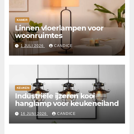
KAMER
Linnen vloerlampen voor
woonruimtes
1 JULI 2026
CANDICE
KEUKEN
Industriële ijzeren kooi
hanglamp voor keukeneiland
16 JUNI 2026
CANDICE