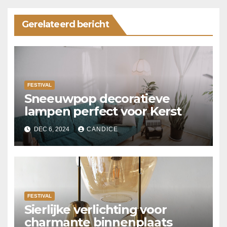
Gerelateerd bericht
FESTIVAL
Sneeuwpop decoratieve
lampen perfect voor Kerst
DEC 6, 2024
CANDICE
FESTIVAL
Sierlijke verlichting voor
charmante binnenplaats