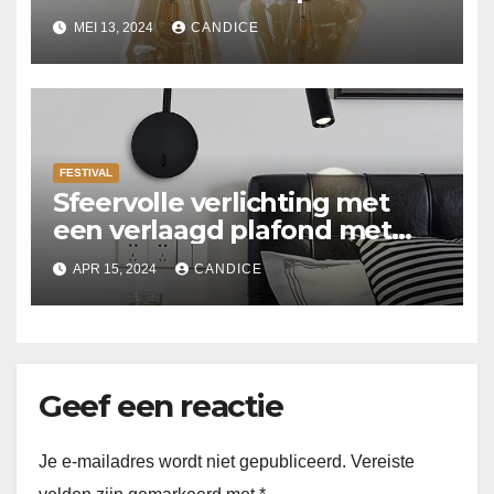
MEI 13, 2024
CANDICE
FESTIVAL
Sfeervolle verlichting met
een verlaagd plafond met
Suspended ceiling light.
APR 15, 2024
CANDICE
Geef een reactie
Je e-mailadres wordt niet gepubliceerd.
Vereiste