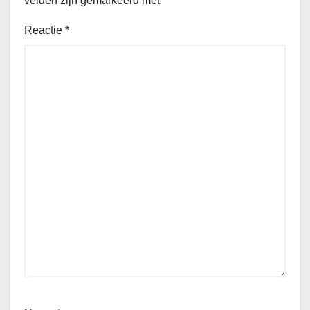
velden zijn gemarkeerd met
*
Reactie
*