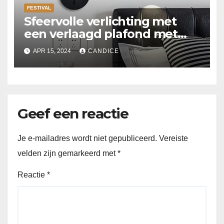
FESTIVAL
Sfeervolle verlichting met
een verlaagd plafond met
Suspended ceiling light.
APR 15, 2024
CANDICE
Geef een reactie
Je e-mailadres wordt niet gepubliceerd.
Vereiste
velden zijn gemarkeerd met
*
Reactie
*