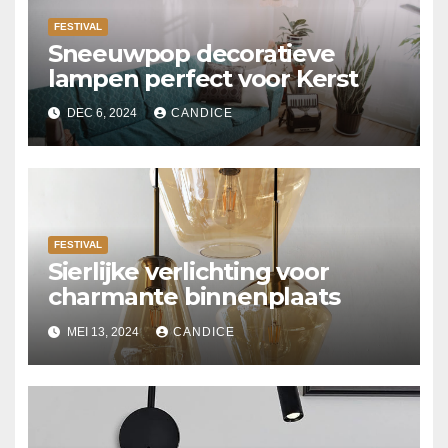
FESTIVAL
Sneeuwpop decoratieve
lampen perfect voor Kerst
DEC 6, 2024
CANDICE
FESTIVAL
Sierlijke verlichting voor
charmante binnenplaats
MEI 13, 2024
CANDICE