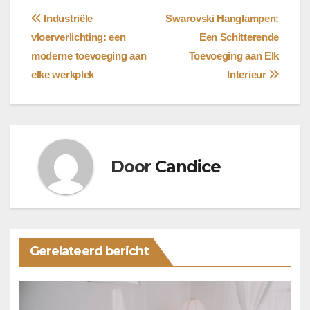
Bericht
Industriële
Swarovski Hanglampen:
vloerverlichting: een
Een Schitterende
navigatie
moderne toevoeging aan
Toevoeging aan Elk
elke werkplek
Interieur
Door
Candice
Gerelateerd bericht