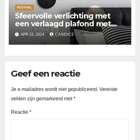
FESTIVAL
Sfeervolle verlichting met
een verlaagd plafond met
Suspended ceiling light.
APR 15, 2024
CANDICE
Geef een reactie
Je e-mailadres wordt niet gepubliceerd.
Vereiste
velden zijn gemarkeerd met
*
Reactie
*