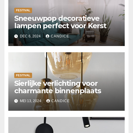
FESTIVAL
Sneeuwpop decoratieve
lampen perfect voor Kerst
DEC 6, 2024
CANDICE
FESTIVAL
Sierlijke verlichting voor
charmante binnenplaats
MEI 13, 2024
CANDICE