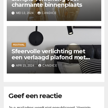
charmante binnenplaats
MEI 13, 2024
CANDICE
FESTIVAL
Sfeervolle verlichting met
een verlaagd plafond met
Suspended ceiling light.
APR 15, 2024
CANDICE
Geef een reactie
Je e-mailadres wordt niet gepubliceerd.
Vereiste