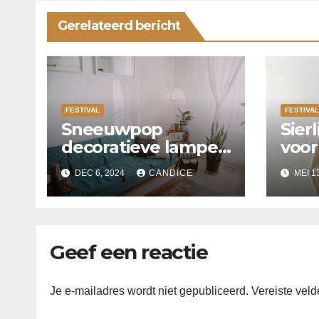
Gerelateerd bericht
FESTIVAL
FESTIVAL
Sneeuwpop
Sierl
decoratieve lampen
voor
perfect voor Kerst
binn
DEC 6, 2024
CANDICE
MEI 1
Geef een reactie
Je e-mailadres wordt niet gepubliceerd.
Vereiste vel