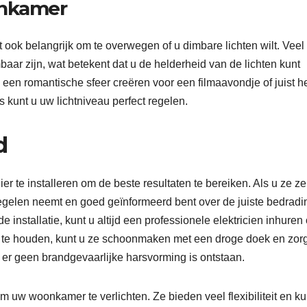
onkamer
 ook belangrijk om te overwegen of u dimbare lichten wilt. Veel
aar zijn, wat betekent dat u de helderheid van de lichten kunt
een romantische sfeer creëren voor een filmaavondje of juist h
s kunt u uw lichtniveau perfect regelen.
d
er te installeren om de beste resultaten te bereiken. Als u ze ze
tregelen neemt en goed geïnformeerd bent over de juiste bedradi
e installatie, kunt u altijd een professionele elektricien inhuren
ie te houden, kunt u ze schoonmaken met een droge doek en zor
f er geen brandgevaarlijke harsvorming is ontstaan.
 om uw woonkamer te verlichten. Ze bieden veel flexibiliteit en 