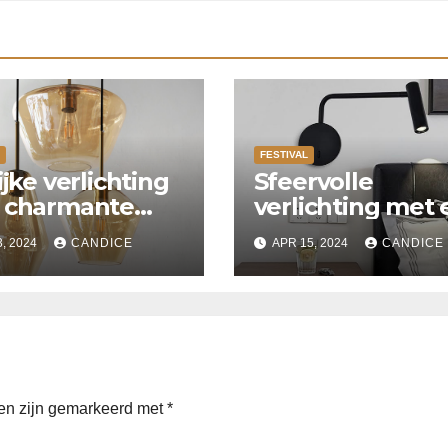
FESTIVAL
ijke verlichting
Sfeervolle
 charmante
verlichting met
enplaats
verlaagd plafon
3, 2024
CANDICE
APR 15, 2024
CANDICE
met Suspended
ceiling light.
den zijn gemarkeerd met
*