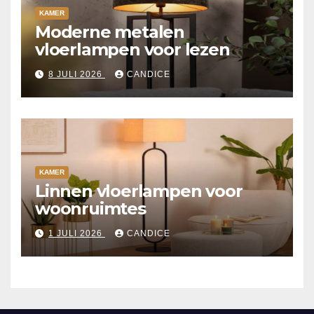
KAMER
Moderne metalen
vloerlampen voor lezen
8 JULI 2026
CANDICE
KAMER
Linnen vloerlampen voor
woonruimtes
1 JULI 2026
CANDICE