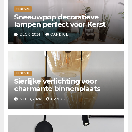
FESTIVAL
Sneeuwpop decoratieve
lampen perfect voor Kerst
DEC 6, 2024
CANDICE
FESTIVAL
Sierlijke verlichting voor
charmante binnenplaats
MEI 13, 2024
CANDICE