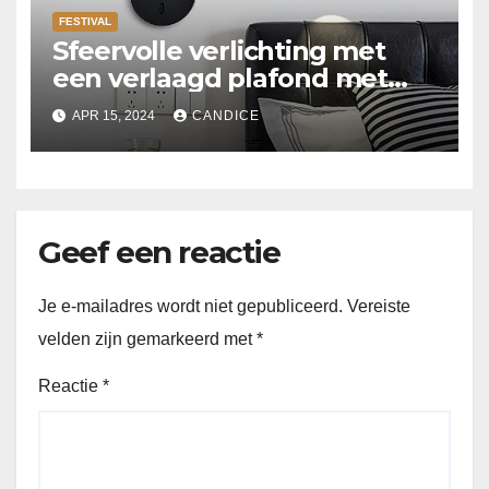
FESTIVAL
Sfeervolle verlichting met
een verlaagd plafond met
Suspended ceiling light.
APR 15, 2024
CANDICE
Geef een reactie
Je e-mailadres wordt niet gepubliceerd.
Vereiste
velden zijn gemarkeerd met
*
Reactie
*