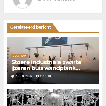
Gerelateerd bericht
GESCHENK
Stoere industriële zwarte
ijzeren buis wandplank
verlichting
APR 8, 2026
CANDICE