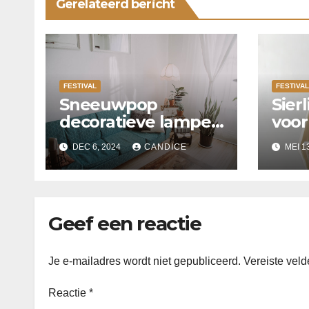
Gerelateerd bericht
FESTIVAL
FESTIVAL
Sneeuwpop
Sierl
decoratieve lampen
voor
perfect voor Kerst
binn
DEC 6, 2024
CANDICE
MEI 1
Geef een reactie
Je e-mailadres wordt niet gepubliceerd.
Vereiste vel
Reactie
*