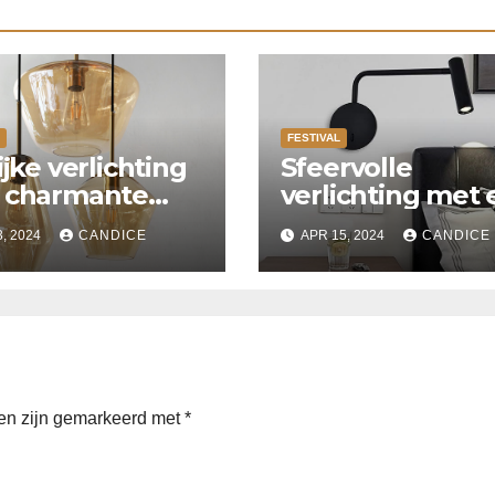
FESTIVAL
ijke verlichting
Sfeervolle
 charmante
verlichting met
enplaats
verlaagd plafon
3, 2024
CANDICE
APR 15, 2024
CANDICE
met Suspended
ceiling light.
den zijn gemarkeerd met
*