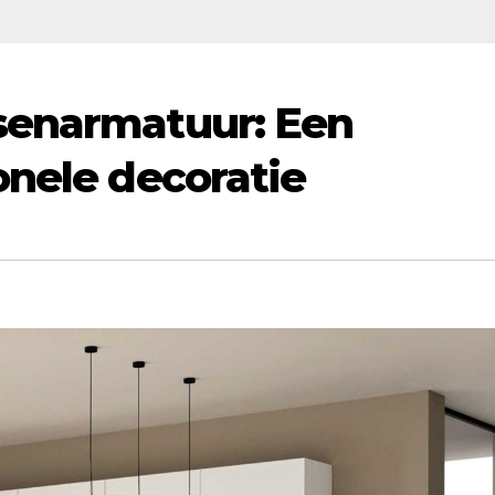
senarmatuur: Een
onele decoratie