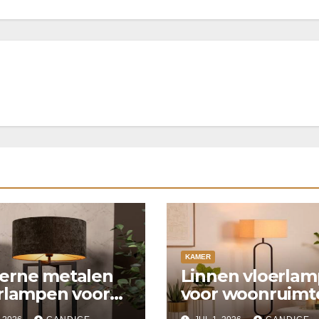
KAMER
erne metalen
Linnen vloerla
rlampen voor
voor woonruimt
n