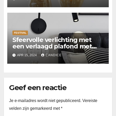
FESTIVAL
Sfeervolle verlichting met
een verlaagd plafond met
Suspended ceiling light.
APR 15, 2024
CANDICE
Geef een reactie
Je e-mailadres wordt niet gepubliceerd.
Vereiste
velden zijn gemarkeerd met
*