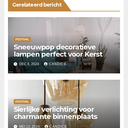
Gerelateerd bericht
FESTIVAL
Sneeuwpop decoratieve
lampen perfect voor Kerst
DEC 6, 2024
CANDICE
FESTIVAL
Sierlijke verlichting voor
charmante binnenplaats
MEI 13, 2024
CANDICE