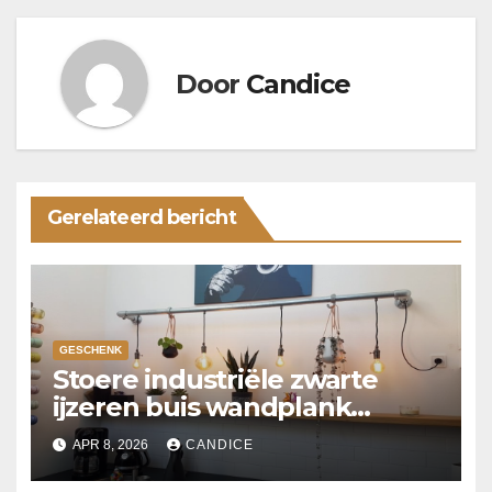
Door
Candice
Gerelateerd bericht
GESCHENK
Stoere industriële zwarte
ijzeren buis wandplank
verlichting
APR 8, 2026
CANDICE