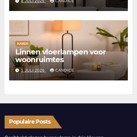
8 JULI 2026
CANDICE
KAMER
Linnen vloerlampen voor
woonruimtes
1 JULI 2026
CANDICE
Populaire Posts