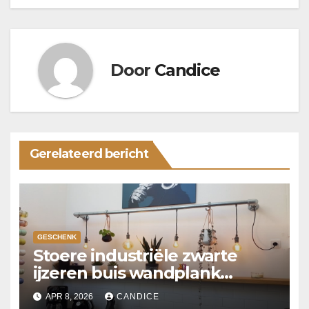
Door
Candice
Gerelateerd bericht
GESCHENK
Stoere industriële zwarte
ijzeren buis wandplank
verlichting
APR 8, 2026
CANDICE