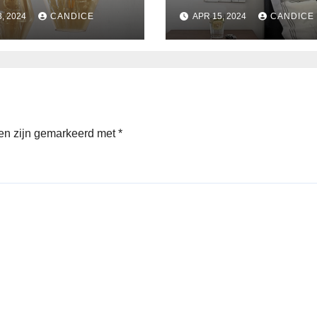
enplaats
verlaagd plafon
3, 2024
CANDICE
APR 15, 2024
CANDICE
met Suspended
ceiling light.
den zijn gemarkeerd met
*