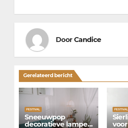
navigatie
Door
Candice
Gerelateerd bericht
FESTIVAL
FESTIVAL
Sneeuwpop
Sierl
decoratieve lampen
voor