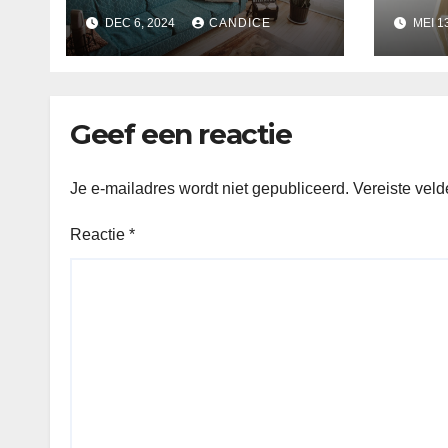
perfect voor Kerst
binn
DEC 6, 2024
CANDICE
MEI 1
Geef een reactie
Je e-mailadres wordt niet gepubliceerd.
Vereiste vel
Reactie
*