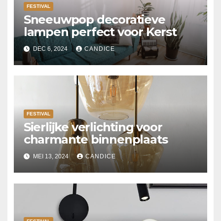
FESTIVAL
Sneeuwpop decoratieve
lampen perfect voor Kerst
DEC 6, 2024
CANDICE
FESTIVAL
Sierlijke verlichting voor
charmante binnenplaats
MEI 13, 2024
CANDICE