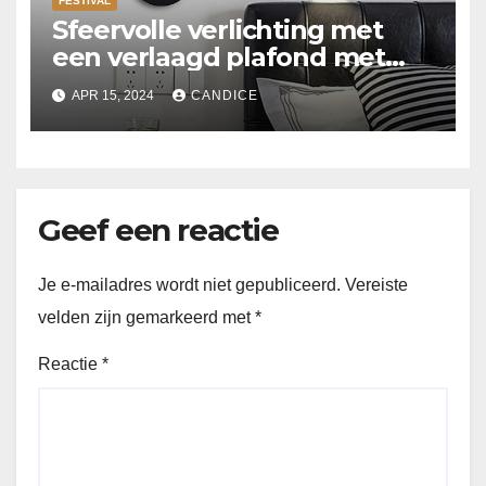
FESTIVAL
Sfeervolle verlichting met
een verlaagd plafond met
Suspended ceiling light.
APR 15, 2024
CANDICE
Geef een reactie
Je e-mailadres wordt niet gepubliceerd.
Vereiste
velden zijn gemarkeerd met
*
Reactie
*