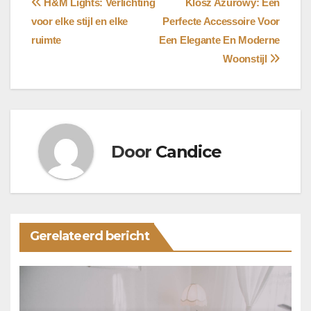
Bericht
H&M Lights: Verlichting
Klosz Ażurowy: Een
voor elke stijl en elke
Perfecte Accessoire Voor
navigatie
ruimte
Een Elegante En Moderne
Woonstijl
Door
Candice
Gerelateerd bericht