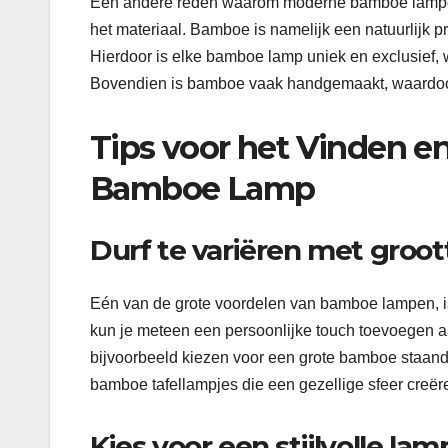
Een andere reden waarom moderne bamboe lampen aa
het materiaal. Bamboe is namelijk een natuurlijk pr
Hierdoor is elke bamboe lamp uniek en exclusief, w
Bovendien is bamboe vaak handgemaakt, waardoor de
Tips voor het Vinden en
Bamboe Lamp
Durf te variëren met groo
Eén van de grote voordelen van bamboe lampen, is 
kun je meteen een persoonlijke touch toevoegen aan
bijvoorbeeld kiezen voor een grote bamboe staande
bamboe tafellampjes die een gezellige sfeer creëre
Kies voor een stijlvolle la