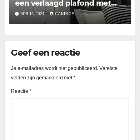
een verlaagd plafond met
Suspended ceiling light.
APR 15, 2024
CANDICE
Geef een reactie
Je e-mailadres wordt niet gepubliceerd.
Vereiste
velden zijn gemarkeerd met
*
Reactie
*