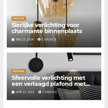
FESTIVAL
Sierlijke verlichting voor
charmante binnenplaats
MEI 13, 2024
CANDICE
FESTIVAL
Sfeervolle verlichting met
een verlaagd plafond met
Suspended ceiling light.
APR 15, 2024
CANDICE