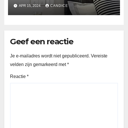
Suspended ceiling light.
APR 15, 2024
CANDICE
Geef een reactie
Je e-mailadres wordt niet gepubliceerd.
Vereiste
velden zijn gemarkeerd met
*
Reactie
*