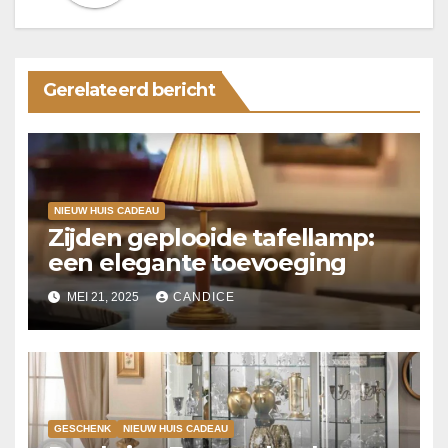
Gerelateerd bericht
NIEUW HUIS CADEAU
Zijden geplooide tafellamp:
een elegante toevoeging
MEI 21, 2025
CANDICE
GESCHENK
NIEUW HUIS CADEAU