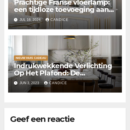
Prachtige Franse vloerlamp:
een tijdloze toevoeging aan
uw interieur
JUL 16, 2024
CANDICE
NIEUW HUIS CADEAU
Indrukwekkende Verlichting
Op Het Plafond: De
Voordelen Van Grote
JUN 3, 2023
CANDICE
Lampenarmaturen
Geef een reactie