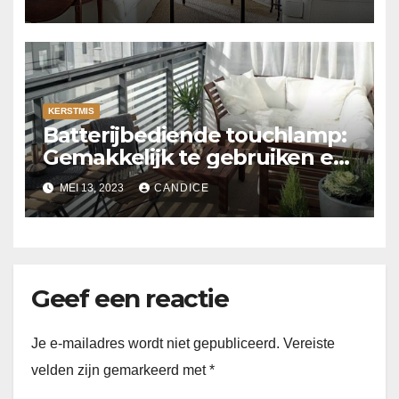
KERSTMIS
Batterijbediende touchlamp:
Gemakkelijk te gebruiken en
sfeervol
MEI 13, 2023
CANDICE
Geef een reactie
Je e-mailadres wordt niet gepubliceerd.
Vereiste
velden zijn gemarkeerd met
*