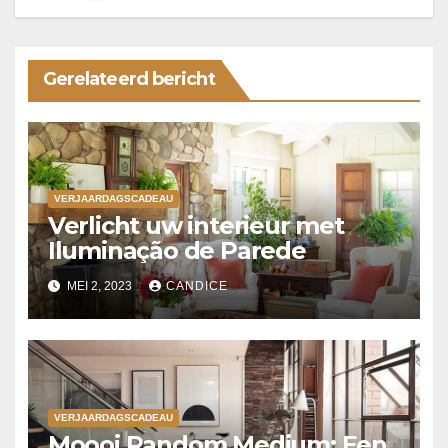
Gerelateerd bericht
VERJAARDAGSCADEAU
Verlicht uw interieur met
Iluminação de Parede
MEI 2, 2023
CANDICE
VERJAARDAGSCADEAU
Moooi Random Medium: Een