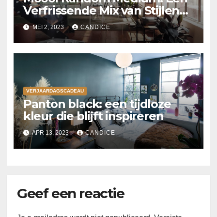
Verfrissende Mix van Stijlen
en Vormen
MEI 2, 2023
CANDICE
VERJAARDAGSCADEAU
Panton black: een tijdloze
kleur die blijft inspireren
APR 13, 2023
CANDICE
Geef een reactie