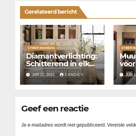
Gerelateerd bericht
CYBER MAANDAG
CYBER M
Diamantverlichting:
Muur
Schitterend in elke
voor
kamer!
prak
JUN 21, 2023
CANDICE
JUN 1
stijl
voor
Geef een reactie
Je e-mailadres wordt niet gepubliceerd.
Vereiste vel