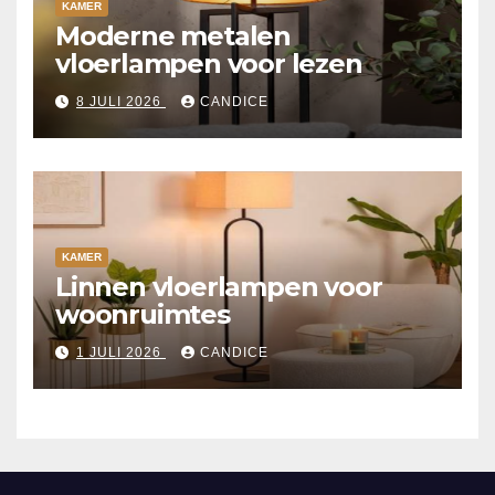
KAMER
Moderne metalen
vloerlampen voor lezen
8 JULI 2026
CANDICE
KAMER
Linnen vloerlampen voor
woonruimtes
1 JULI 2026
CANDICE