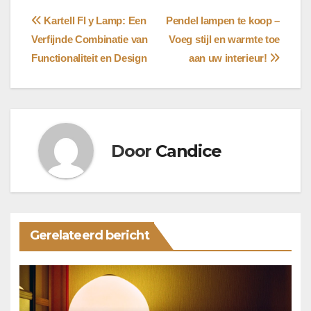
Bericht
Kartell Fl y Lamp: Een
Pendel lampen te koop –
Verfijnde Combinatie van
Voeg stijl en warmte toe
navigatie
Functionaliteit en Design
aan uw interieur!
Door
Candice
Gerelateerd bericht