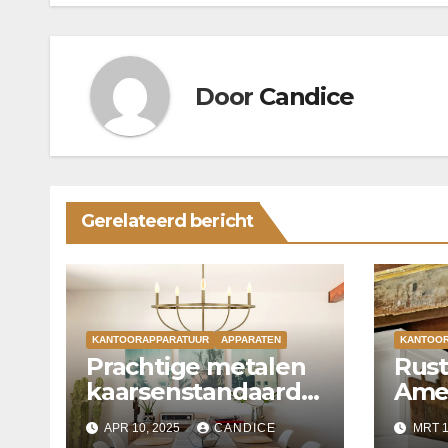
Door
Candice
Gerelateerd bericht
KANTOORAPPARATUUR
APPARATEN
KANTOO
Prachtige metalen
Rust
kaarsenstandaard
Amer
kroonluchter
Styl
APR 10, 2025
CANDICE
MRT 1
Chan