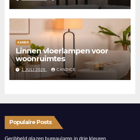
KAMER
Linnen vloerlampen voor
woonruimtes
1 JULI 2026
CANDICE
Populaire Posts
Geribbeld glazen bureaulamp in drie kleuren