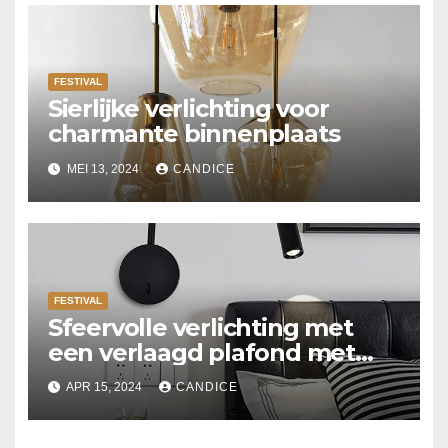
FESTIVAL
Sierlijke verlichting voor
charmante binnenplaats
MEI 13, 2024
CANDICE
FESTIVAL
Sfeervolle verlichting met
een verlaagd plafond met
Suspended ceiling light.
APR 15, 2024
CANDICE