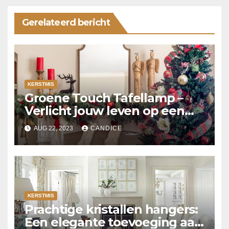
Gerelateerd bericht
KERSTMIS
Groene Touch Tafellamp –
Verlicht jouw leven op een
duurzame manier
AUG 22, 2023
CANDICE
KERSTMIS
Prachtige kristallen hangers:
Een elegante toevoeging aan